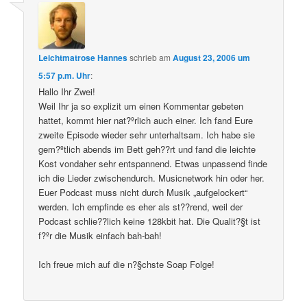
Leichtmatrose Hannes
schrieb
am
August 23, 2006 um
5:57 p.m. Uhr
:
Hallo Ihr Zwei!
Weil Ihr ja so explizit um einen Kommentar gebeten
hattet, kommt hier nat?ºrlich auch einer. Ich fand Eure
zweite Episode wieder sehr unterhaltsam. Ich habe sie
gem?ºtlich abends im Bett geh??rt und fand die leichte
Kost vondaher sehr entspannend. Etwas unpassend finde
ich die Lieder zwischendurch. Musicnetwork hin oder her.
Euer Podcast muss nicht durch Musik „aufgelockert“
werden. Ich empfinde es eher als st??rend, weil der
Podcast schlie??lich keine 128kbit hat. Die Qualit?§t ist
f?ºr die Musik einfach bah-bah!
Ich freue mich auf die n?§chste Soap Folge!