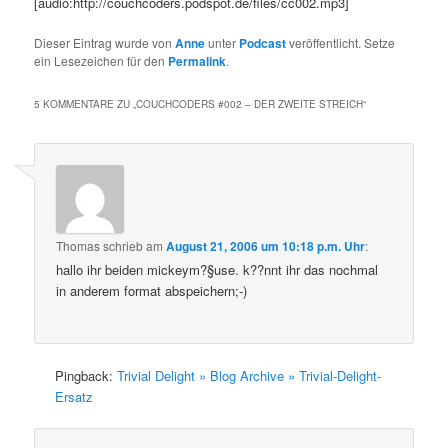
[audio:http://couchcoders.podspot.de/files/cc002.mp3]
Dieser Eintrag wurde von
Anne
unter
Podcast
veröffentlicht. Setze
ein Lesezeichen für den
Permalink
.
5 KOMMENTARE ZU „
COUCHCODERS #002 – DER ZWEITE STREICH
“
Thomas
schrieb
am
August 21, 2006 um 10:18 p.m. Uhr
:
hallo ihr beiden mickeym?§use. k??nnt ihr das nochmal
in anderem format abspeichern;-)
Pingback:
Trivial Delight » Blog Archive » Trivial-Delight-
Ersatz