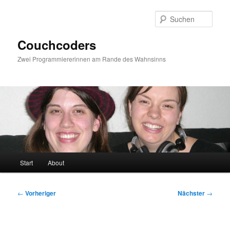
Zum
primären
Such
Inhalt
springen
Couchcoders
Zwei Programmiererinnen am Rande des Wahnsinns
Hauptmenü
Start
About
Beitragsnavigation
←
Vorheriger
Nächster
→